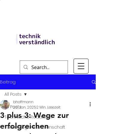
Beitrag
All Posts
bhoffmann
All Posts
20. Jan. 2025
2 Min. Lesezeit
3 plus 3: Wege zur
Technische Redaktion
erfolgreichen
Technologie + Wissenschaft