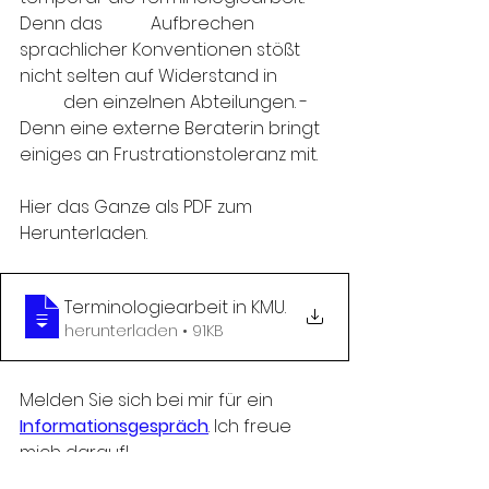
Denn das 	Aufbrechen 
sprachlicher Konventionen stößt 
nicht selten auf Widerstand in 	
	den einzelnen Abteilungen. - 
Denn eine externe Beraterin bringt 
einiges an Frustrationstoleranz mit.
Hier das Ganze als PDF zum 
Herunterladen.
Terminologiearbeit in KMU
.
herunterladen • 91KB
Melden Sie sich bei mir für ein 
Informationsgespräch
. Ich freue 
mich darauf! 