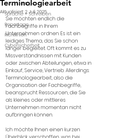
Terminologiearbeit
KMU | Startups
Aktualisiert:
2. Juli 2025
Sprache + Schreiben
Sie möchten endlich die 
Reportage
Fachbegriffe in Ihrem 
Unternehmen ordnen. Es ist ein 
Richtlinien
leidiges Thema, das Sie schon 
Cybersicherheit
länger begleitet. Oft kommt es zu 
Missverständnissen mit Kunden 
oder zwischen Abteilungen, etwa in 
Einkauf, Service, Vertrieb. Allerdings: 
Terminologiearbeit, also die 
Organisation der Fachbegriffe, 
beansprucht Ressourcen, die Sie 
als kleines oder mittleres 
Unternehmen momentan nicht 
aufbringen können.
Ich möchte Ihnen einen kurzen 
Überblick verschaffen, was bei 