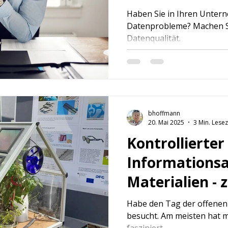
Haben Sie in Ihren Unter
Datenprobleme? Machen S
Datenqualität.
bhoffmann
20. Mai 2025
3 Min. Lesez
Kontrollierter
Informations
Materialien - 
Industrieunt
Habe den Tag der offenen
besucht. Am meisten hat m
fasziniert.