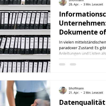
bhoffmann
28. Apr.
3 Min. Lesezeit
Informations
Unternehmen
Dokumente of
werden
In vielen mittelständisch
paradoxer Zustand: Es gi
Anleitungen und Listen als
eine Information gebraucht
unauffindbar, veraltet oder
Dieses Informationschaos
Zufall, sondern das Ergeb
denen die sprachliche und
Wenn Dokumente unbrauch
bhoffmann
21. Apr.
2 Min. Lesezeit
nur die Effizienz. Es steige
Datenqualität