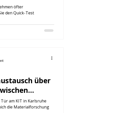
nehmen öfter
ie den Quick-Test
eit
austausch über
zwischen
ernehmen
 Tür am KIT in Karlsruhe
ich die Materialforschung