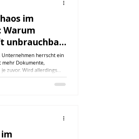
chaos im
: Warum
t unbrauchbar
en Unternehmen herrscht ein
bt mehr Dokumente,
 je zuvor. Wird allerdings
, ist sie entweder
 schlicht unverständlich.
 im Unternehmen ist kein
nis gewachsener Strukturen,
 methodische Ordnung fehlt.
bar werden, leidet nicht
n
 im