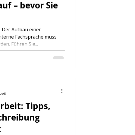
uf – bevor Sie
: Der Aufbau einer
interne Fachsprache muss
jetzt endlich angefasst werden. Führen Sie...
zeit
beit: Tipps,
chreibung
t