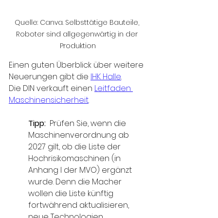
Quelle: Canva. Selbsttätige Bauteile, 
Roboter sind allgegenwärtig in der 
Produktion
Einen guten Überblick über weitere 
Neuerungen gibt die 
IHK Halle
.
Die DIN verkauft einen 
Leitfaden 
Maschinensicherheit
.
Tipp:
  Prüfen Sie, wenn die 
Maschinenverordnung ab 
2027 gilt, ob die Liste der 
Hochrisikomaschinen (in 
Anhang I der MVO) ergänzt 
wurde. Denn die Macher 
wollen die Liste künftig 
fortwährend aktualisieren, 
neue Technologien 