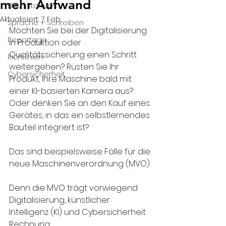
mehr Aufwand
KMU | Startups
Aktualisiert:
7. Feb.
Sprache + Schreiben
Möchten Sie bei der Digitalisierung 
Reportage
in Produktion oder 
Qualitätssicherung einen Schritt 
Richtlinien
weitergehen? Rüsten Sie Ihr 
Cybersicherheit
Produkt, Ihre Maschine bald mit 
einer KI-basierten Kamera aus? 
Oder denken Sie an den Kauf eines 
Gerätes, in das ein selbstlernendes 
Bauteil integriert ist?
Das sind beispielsweise Fälle für die 
neue Maschinenverordnung (MVO).
Denn die MVO trägt vorwiegend 
Digitalisierung, künstlicher 
Intelligenz (KI) und Cybersicherheit 
Rechnung. 