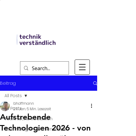
Beitrag
All Posts
bhoffmann
All Posts
27. Jan.
5 Min. Lesezeit
Aufstrebende
Technische Redaktion
Technologien 2026 - von
Technologie + Wissenschaft