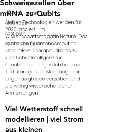
Schweinezellen über
KMU | Startups
mRNA zu Qubits
Sprache + Schreiben
Sieben Technologien werden für 
Reportage
2026 lanciert - im 
Richtlinien
Wissenschaftsmagazin Nature.  Das 
reicht von Quantencomputing 
Cybersicherheit
über mRNA-Therapeutika bis zu 
künstlicher Intelligenz für 
Klimaberechnungen. Ich habe den 
Text stark gerafft. Man möge mir 
Ungenauigkeiten verzeihen. Und 
die wenig wissenschaftlichen 
Anmerkungen.
Viel Wetterstoff schnell 
modellieren | viel Strom 
aus kleinen 