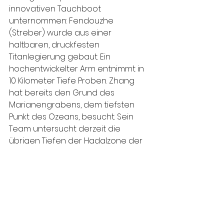
innovativen Tauchboot 
unternommen: Fendouzhe 
(Streber) wurde aus einer 
haltbaren, druckfesten 
Titanlegierung gebaut. Ein 
hochentwickelter Arm entnimmt in 
10 Kilometer Tiefe Proben. Zhang 
hat bereits den Grund des 
Marianengrabens, dem tiefsten 
Punkt des Ozeans, besucht. Sein 
Team untersucht derzeit die 
übrigen Tiefen der Hadalzone der 
Erde.
Fehlersichere Qubits 
und KIT-Forschung zu 
Quantentechnologie