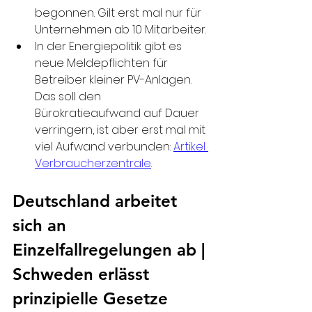
begonnen. Gilt erst mal nur für 
Unternehmen ab 10 Mitarbeiter.
In der Energiepolitik gibt es 
neue Meldepflichten für 
Betreiber kleiner PV-Anlagen. 
Das soll den 
Bürokratieaufwand auf Dauer 
verringern, ist aber erst mal mit 
viel Aufwand verbunden: 
Artikel 
Verbraucherzentrale
.
Deutschland arbeitet 
sich an 
Einzelfallregelungen ab | 
Schweden erlässt 
prinzipielle Gesetze