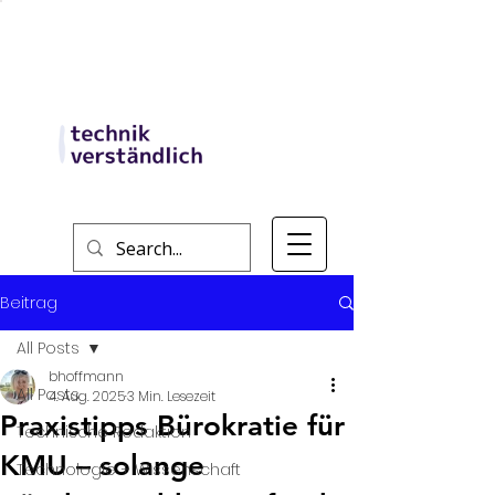
Beitrag
All Posts
bhoffmann
All Posts
4. Aug. 2025
3 Min. Lesezeit
Praxistipps Bürokratie für
Technische Redaktion
KMU – solange
Technologie + Wissenschaft