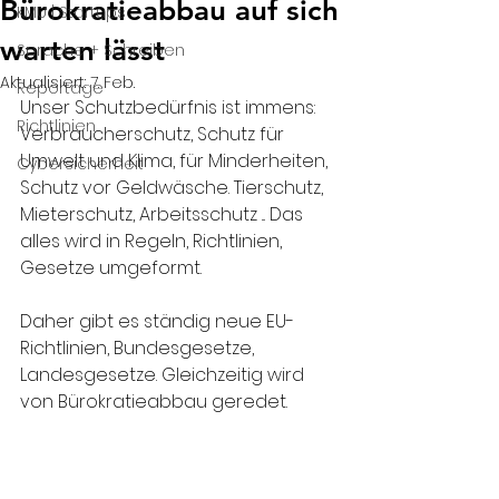
Bürokratieabbau auf sich
KMU | Startups
warten lässt
Sprache + Schreiben
Aktualisiert:
7. Feb.
Reportage
Unser Schutzbedürfnis ist immens: 
Richtlinien
Verbraucherschutz, Schutz für 
Umwelt und Klima, für Minderheiten, 
Cybersicherheit
Schutz vor Geldwäsche. Tierschutz, 
Mieterschutz, Arbeitsschutz ... Das 
alles wird in Regeln, Richtlinien, 
Gesetze umgeformt. 
Daher gibt es ständig neue EU-
Richtlinien, Bundesgesetze, 
Landesgesetze. Gleichzeitig wird 
von Bürokratieabbau geredet.