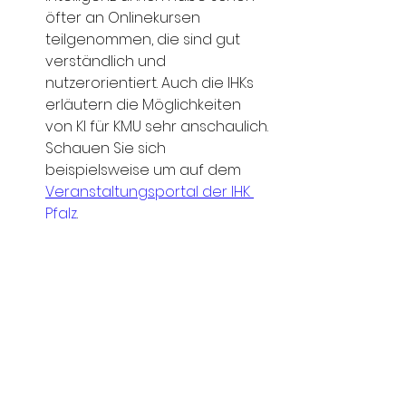
öfter an Onlinekursen 
teilgenommen, die sind gut 
verständlich und 
nutzerorientiert. Auch die IHKs 
erläutern die Möglichkeiten 
von KI für KMU sehr anschaulich. 
Schauen Sie sich 
beispielsweise um auf dem 
Veranstaltungsportal der IHK 
Pfalz
.
Kontakt zu Behörden aufbauen:
Ja, es gibt sie, die 
unzugänglichen Beamten. Aber 
meine Erfahrungen waren 
meist sehr gut, wenn ich mit 
behördlichen Sachbearbeitern 
zu tun hatte. 
Dabei am besten anrufen, das 